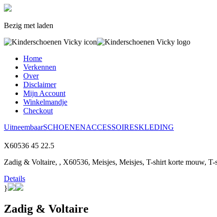
Bezig met laden
Home
Verkennen
Over
Disclaimer
Mijn Account
Winkelmandje
Checkout
Uitneembaar
SCHOENEN
ACCESSOIRES
KLEDING
X60536
45
22.5
Zadig & Voltaire, , X60536, Meisjes, Meisjes, T-shirt korte mouw, T
Details
}
Zadig & Voltaire